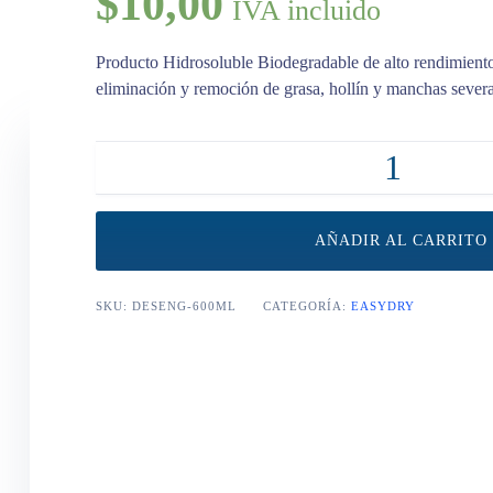
$
10,00
IVA incluido
Producto Hidrosoluble Biodegradable de alto rendimiento 
eliminación y remoción de grasa, hollín y manchas severa
DESENGRASANTE MULTIUSOS 600ml cantidad
AÑADIR AL CARRITO
SKU:
DESENG-600ML
CATEGORÍA:
EASYDRY