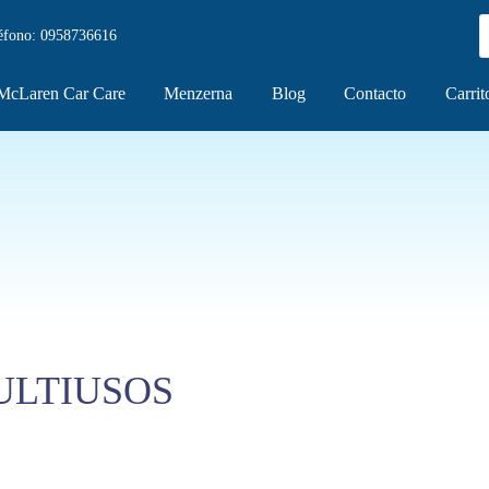
éfono:
0958736616
McLaren Car Care
Menzerna
Blog
Contacto
Carrit
ULTIUSOS