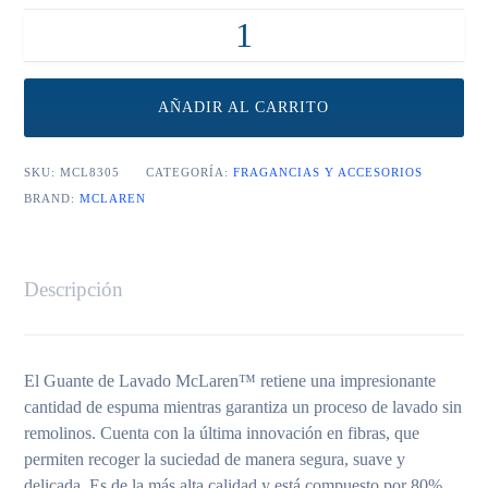
McLaren Wash Mitt cantidad
AÑADIR AL CARRITO
SKU:
MCL8305
CATEGORÍA:
FRAGANCIAS Y ACCESORIOS
BRAND:
MCLAREN
Descripción
El Guante de Lavado McLaren™ retiene una impresionante
cantidad de espuma mientras garantiza un proceso de lavado sin
remolinos. Cuenta con la última innovación en fibras, que
permiten recoger la suciedad de manera segura, suave y
delicada. Es de la más alta calidad y está compuesto por 80%