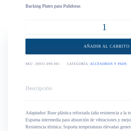
Backing Plates para Pulidoras
Premium Backing plate 123 mm / 5¨ cantidad
AÑADIR AL CARRITO
SKU:
26931.099.001
CATEGORÍA:
ACCESORIOS Y PADS
Descripción
Adaptador/ Base plástica reforzada (alta resistencia a la to
Espuma intermedia para absorción de vibraciones y mejor
Resistencia térmica: Soporta temperaturas elevadas gene