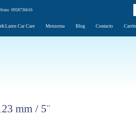
éfono:
0958736616
McLaren Car Care
Menzerna
Blog
Contacto
Carrit
123 mm / 5¨