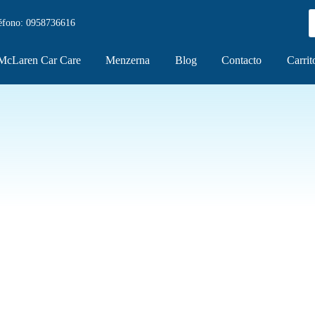
éfono:
0958736616
McLaren Car Care
Menzerna
Blog
Contacto
Carrit